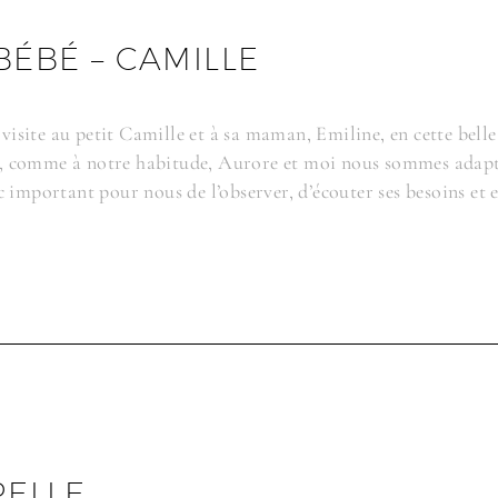
BÉBÉ – CAMILLE
isite au petit Camille et à sa maman, Emiline, en cette belle
etit, comme à notre habitude, Aurore et moi nous sommes adap
c important pour nous de l’observer, d’écouter ses besoins et 
ELLE