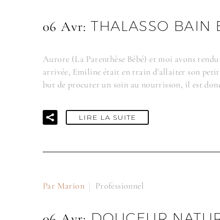
THALASSO BAIN 
06 Avr:
Aurore (La Parenthèse Bébé) et moi avons rendu v
arrivée, Emiline était en train d’allaiter son p
but de procurer un soin au nourrisson, il est don
LIRE LA SUITE
Par Marion
Professionnel
DOUCEUR NATUR
06 Avr: