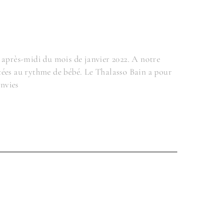
 après-midi du mois de janvier 2022. A notre
tées au rythme de bébé. Le Thalasso Bain a pour
envies